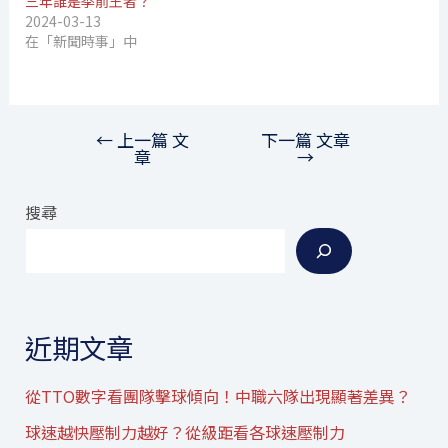
三年誰是季前王者？
2024-03-13
在「新聞時事」中
←
上一篇 文
下一篇 文章
文
章
→
章
導
搜尋
覽
近期文章
從TTO數字看團隊擊球傾向！中職六隊出現顯著差異？
球速越快壓制力越好？從級距看各球速壓制力