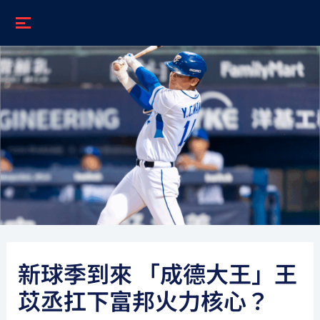
跳
至
主
要
內
容
新球季到來 「成德大王」王
苡丞扛下富邦火力核心？