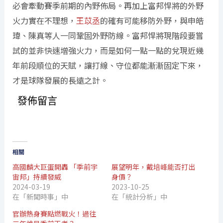
必會牽動賽季前期的內野佈局。再加上富邦悍將的外野
火力實在不理想，
王苡丞
的確有可能移防外野，與申皓
瑋、陳真等人一同鞏固外野防線。富邦悍將現階段要嘗
試的並非快速增強火力，而是如何一點一點的兌現近幾
年前段順位的天賦，讓打線、守位都能漸漸固定下來，
才是球隊發展的長遠之計。
發佈留言
相關
高國麟大巨蛋開轟 「季前宇
展望明年，戴培峰能否打出
宙邦」持續發威
身價？
2024-03-19
2023-10-25
在「新聞時事」中
在「統計分析」中
官辦熱身賽點燃戰火！過往