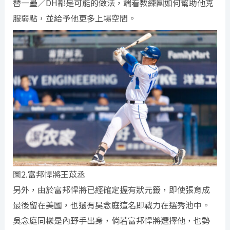
替一壘／DH都是可能的做法，端看教練團如何幫助他克
服弱點，並給予他更多上場空間。
圖2.富邦悍將王苡丞
另外，由於富邦悍將已經確定握有狀元籤，即使張育成
最後留在美國，也還有吳念庭這名即戰力在選秀池中。
吳念庭同樣是內野手出身，倘若富邦悍將選擇他，也勢