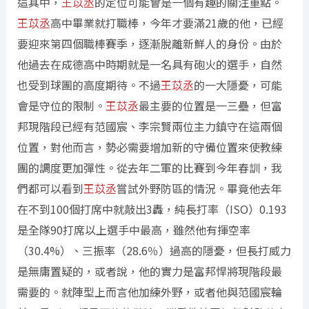
這其中，
王苡丞
的定位可能會是一個有趣的關注重點。
王苡丞
高中畢業就打職棒，今年才要滿21歲的他，已經
要迎來第四個職棒賽季，逐漸脫離新鮮人的身份。由於
他過去在成德高中時期就是一名具有砲火的選手，自然
也受到球團的高度期待。不過
王苡丞
的一大隱憂，可能
會是守位的限制。
王苡丞
最主要的位置是一三壘，但富
邦現階段已經有范國宸、李宗賢兩位主力鎮守在這兩個
位置，對他而言，勢必需要增加新的守備位置來使教練
團的調度更加彈性。從去年二軍的比賽到今年春訓，我
們都可以看到
王苡丞
嘗試外野防區的情況。畢竟他去年
在不到100個打席中就敲出3轟，純長打率（ISO）0.193
是全隊90打席以上選手中最高，雖然他有揮空率
（30.4%）、三振率（28.6％）過高的隱憂，但長打威力
是無庸置疑的，或者說，他的實力是富邦悍將現階段最
需要的。就陣型上而言他加練外野，或者他與范國宸輪