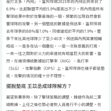
是打太多「內飛」。富邦悍將2023年的內飛比例來到了
6.9%，比起聯盟平均的5.9%還高出不少。而內飛是所有
擊球結果中對於攻擊最傷的一個，頻繁的出現自然會影
響球隊的攻擊。另一個墊底的數據是保送率，富邦悍將
去年球季的BB%是7.0%，同樣遠低於平均的7.9%，整
季下來比其他球隊少了至少40次。保送與內飛其實相輔
相成，一是多攻佔一個壘包，一是一次無意義的打席，
一來一往之間對於火力的串連就有相當巨大的影響。當
然，在幾項傳統數據如打擊率（AVG）、長打率
（SLG）、攻擊指數（OPS）上，富邦悍將也幾乎都是墊
底，攻擊的情況的確十分不理想。
擺脫墊底 王苡丞成球隊解方？
展望新賽季時，除了擊球策略的調整，鋒總作為前二軍
總教練，上任之後也勢必會對人員進行不小的調整。在