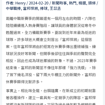
作者:
Henry
/
2024-02-20
/
新聞時事
,
熱門
,
精選
,
頭條
/
中華職棒
,
富邦悍將
,
棒球
,
王苡丞
距離中職新賽季的開幕還有一個月左右的時間，六隊也
陸陸續續進入熱身賽階段，讓球員的身體狀況從寒冬中
甦醒過來，全力備戰新賽季。要說到近年來最為低迷的
球隊，許多球迷大概會立刻冒出「富邦悍將」這個答
案。往年富邦悍將由於經常在休賽季傳出重磅補強、練
球狀況良好等新聞，但開季後卻往往與季前的聲勢完全
相反，因此也成為球迷揶揄的對象。不過，2023年賽季
結束後，富邦的新聞並不像往年那樣「強力洗版」，除
了簽下幾名洋投、留下兩大牛棚主力的新聞外，富邦的
休賽季顯得沈默許多。
事實上，相比味全龍、台鋼雄鷹，在新成立的初期就靠
著各種操作，建立一套具有一定競爭力的陣容。富邦悍
將既沒有新球隊的待遇，又因為過去幾年較為模糊的養