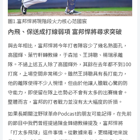
圖1.富邦悍將現階段火力核心范國宸
內飛、保送成打線弱項 富邦悍將尋求突破
與去年相比，富邦悍將今年打者陣容少了幾名熟面孔，
高國輝、葉竹軒轉教練，于森旭、王詩聰、楊瑞承離
隊。不過上述五人除了高國輝外，其餘在去年都不到100
打席，上場空間非常稀少。雖然王詩聰具有長打能力，
他的離隊使得不少人惋惜，但由於他讓人膽戰心驚的防
守能力，即使留在隊上也勢必不會有太多的出賽機會。
整體而言，富邦的打者戰力並沒有太大幅度的折損。
如果長期關注野球革命Podcast的朋友可能記得，在先前
的節目中我們曾經提過陳金鋒總教練提及，富邦悍將
「打太多飛球」這件事情。從數據來看，更精確地來說