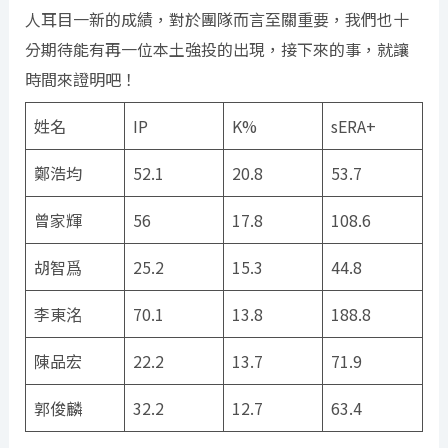
人耳目一新的成績，對於團隊而言至關重要，我們也十
分期待能有再一位本土強投的出現，接下來的事，就讓
時間來證明吧！
姓名
IP
K%
sERA+
鄭浩均
52.1
20.8
53.7
曾家輝
56
17.8
108.6
胡智爲
25.2
15.3
44.8
李東洺
70.1
13.8
188.8
陳品宏
22.2
13.7
71.9
郭俊麟
32.2
12.7
63.4