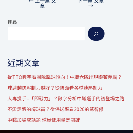
←
上一篇 文
下一篇 文章
文
章
→
章
導
搜尋
覽
近期文章
從TTO數字看團隊擊球傾向！中職六隊出現顯著差異？
球速越快壓制力越好？從級距看各球速壓制力
大專投手=「即戰力」？數字分析中職選手的初登場之路
不愛走路的棒球員？從保送率看2026的蘇智傑
中職加場成話題 球員使用量是關鍵