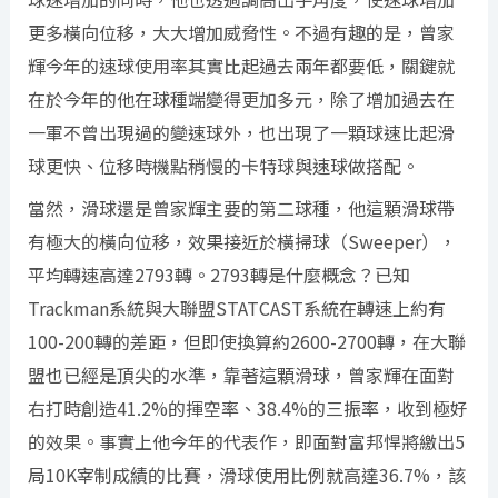
更多橫向位移，大大增加威脅性。不過有趣的是，曾家
輝今年的速球使用率其實比起過去兩年都要低，關鍵就
在於今年的他在球種端變得更加多元，除了增加過去在
一軍不曾出現過的變速球外，也出現了一顆球速比起滑
球更快、位移時機點稍慢的卡特球與速球做搭配。
當然，滑球還是曾家輝主要的第二球種，他這顆滑球帶
有極大的橫向位移，效果接近於橫掃球（Sweeper），
平均轉速高達2793轉。2793轉是什麼概念？已知
Trackman系統與大聯盟STATCAST系統在轉速上約有
100-200轉的差距，但即使換算約2600-2700轉，在大聯
盟也已經是頂尖的水準，靠著這顆滑球，曾家輝在面對
右打時創造41.2%的揮空率、38.4%的三振率，收到極好
的效果。事實上他今年的代表作，即面對富邦悍將繳出5
局10K宰制成績的比賽，滑球使用比例就高達36.7%，該